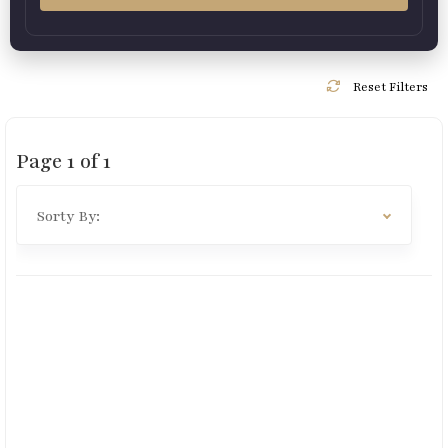
Reset Filters
Page
1
of
1