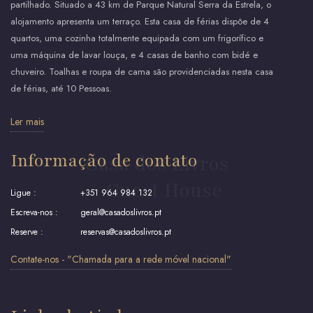
partilhado. Situado a 43 km de Parque Natural Serra da Estrela, o
alojamento apresenta um terraço. Esta casa de férias dispõe de 4
quartos, uma cozinha totalmente equipada com um frigorífico e
uma máquina de lavar louça, e 4 casas de banho com bidé e
chuveiro. Toalhas e roupa de cama são providenciadas nesta casa
de férias, até 10 Pessoas.
Ler mais
Informação de contato
Casa dos Livros
- Guest House
Ligue :
+351 964 984 132
Escreva-nos :
geral@casadoslivros.pt
Reserve :
reservas@casadoslivros.pt
Contate-nos - "Chamada para a rede móvel nacional"