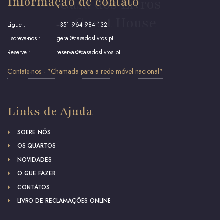
Informação de contato
Casa dos Livros
- Guest House
Ligue :
+351 964 984 132
Escreva-nos :
geral@casadoslivros.pt
Reserve :
reservas@casadoslivros.pt
Contate-nos - "Chamada para a rede móvel nacional"
Links de Ajuda
SOBRE NÓS
OS QUARTOS
NOVIDADES
O QUE FAZER
CONTATOS
LIVRO DE RECLAMAÇÕES ONLINE