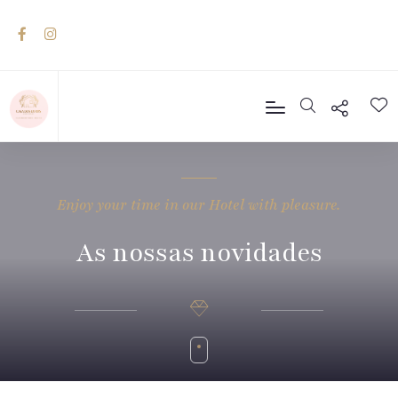
Enjoy your time in our Hotel with pleasure.
As nossas novidades