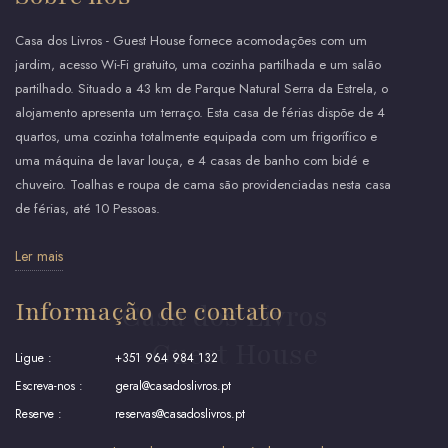
Casa dos Livros - Guest House fornece acomodações com um
jardim, acesso Wi-Fi gratuito, uma cozinha partilhada e um salão
partilhado. Situado a 43 km de Parque Natural Serra da Estrela, o
alojamento apresenta um terraço. Esta casa de férias dispõe de 4
quartos, uma cozinha totalmente equipada com um frigorífico e
uma máquina de lavar louça, e 4 casas de banho com bidé e
chuveiro. Toalhas e roupa de cama são providenciadas nesta casa
de férias, até 10 Pessoas.
Ler mais
Informação de contato
Casa dos Livros
- Guest House
Ligue :
+351 964 984 132
Escreva-nos :
geral@casadoslivros.pt
Reserve :
reservas@casadoslivros.pt