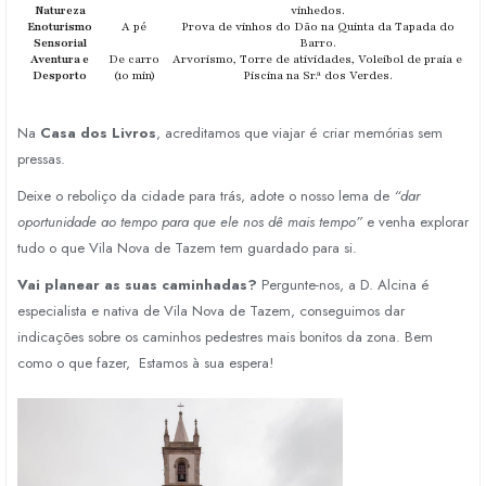
Natureza
vinhedos.
Enoturismo
A pé
Prova de vinhos do Dão na Quinta da Tapada do
Sensorial
Barro.
Aventura e
De carro
Arvorismo, Torre de atividades, Voleibol de praia e
Desporto
(10 min)
Piscina na Sr.ª dos Verdes.
Na
Casa dos Livros
,
acreditamos que viajar é criar memórias sem
pressas.
Deixe o reboliço da cidade para trás,
adote o nosso lema de
“dar
oportunidade ao tempo para que ele nos dê mais tempo”
e venha explorar
tudo o que Vila Nova de Tazem tem guardado para si.
Vai planear as suas caminhadas?
Pergunte-nos, a D. Alcina é
especialista e nativa de Vila Nova de Tazem, conseguimos dar
indicações sobre os caminhos pedestres mais bonitos da zona. Bem
como o que fazer, Estamos à sua espera!