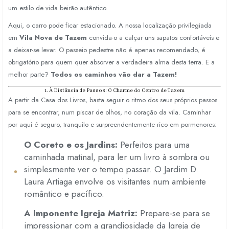
um estilo de vida beirão autêntico.
Aqui,
o carro pode ficar estacionado.
A nossa localização privilegiada
em
Vila Nova de Tazem
convida-o a calçar uns sapatos confortáveis e
a deixar-se levar.
O passeio pedestre não é apenas recomendado,
é
obrigatório para quem quer absorver a verdadeira alma desta terra.
E a
melhor parte?
Todos os caminhos vão dar a Tazem!
1. À Distância de Passos: O Charme do Centro de Tazem
A partir da Casa dos Livros,
basta seguir o ritmo dos seus próprios passos
para se encontrar,
num piscar de olhos,
no coração da vila.
Caminhar
por aqui é seguro,
tranquilo e surpreendentemente rico em pormenores:
O Coreto e os Jardins:
Perfeitos para uma
caminhada matinal,
para ler um livro à sombra ou
simplesmente ver o tempo passar.
O Jardim D.
Laura Artiaga envolve os visitantes num ambiente
romântico e pacífico.
A Imponente Igreja Matriz:
Prepare-se para se
impressionar com a grandiosidade da Igreja de