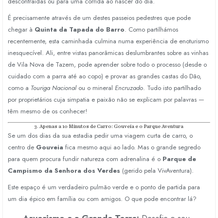
descontraídas ou para uma corrida ao nascer do dia.
É precisamente através de um destes passeios pedestres que pode
chegar à
Quinta da Tapada do Barro
.
Como partilhámos
recentemente,
esta caminhada culmina numa experiência de enoturismo
inesquecível.
Ali,
entre vistas panorâmicas deslumbrantes sobre as vinhas
de Vila Nova de Tazem,
pode aprender sobre todo o processo (desde o
cuidado com a parra até ao copo) e provar as grandes castas do Dão,
como a
Touriga Nacional
ou o mineral
Encruzado
.
Tudo isto partilhado
por proprietários cuja simpatia e paixão não se explicam por palavras —
têm mesmo de os conhecer!
3. Apenas a 10 Minutos de Carro: Gouveia e o Parque Aventura
Se um dos dias da sua estadia pedir uma viagem curta de carro,
o
centro de
Gouveia
fica mesmo aqui ao lado.
Mas o grande segredo
para quem procura fundir natureza com adrenalina é o
Parque de
Campismo da Senhora dos Verdes
(gerido pela VivAventura).
Este espaço é um verdadeiro pulmão verde e o ponto de partida para
um dia épico em família ou com amigos.
O que pode encontrar lá?