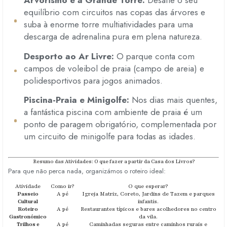
Arvorismo e a Grande Torre:
Desafie o seu
equilíbrio com circuitos nas copas das árvores e
suba à enorme torre multiatividades para uma
descarga de adrenalina pura em plena natureza.
Desporto ao Ar Livre:
O parque conta com
campos de voleibol de praia (campo de areia) e
polidesportivos para jogos animados.
Piscina-Praia e Minigolfe:
Nos dias mais quentes,
a fantástica piscina com ambiente de praia é um
ponto de paragem obrigatório,
complementada por
um circuito de minigolfe para todas as idades.
Resumo das Atividades: O que fazer a partir da Casa dos Livros?
Para que não perca nada,
organizámos o roteiro ideal:
Atividade
Como ir?
O que esperar?
Passeio
A pé
Igreja Matriz, Coreto, Jardins de Tazem e parques
Cultural
infantis.
Roteiro
A pé
Restaurantes típicos e bares acolhedores no centro
Gastronómico
da vila.
Trilhos e
A pé
Caminhadas seguras entre caminhos rurais e