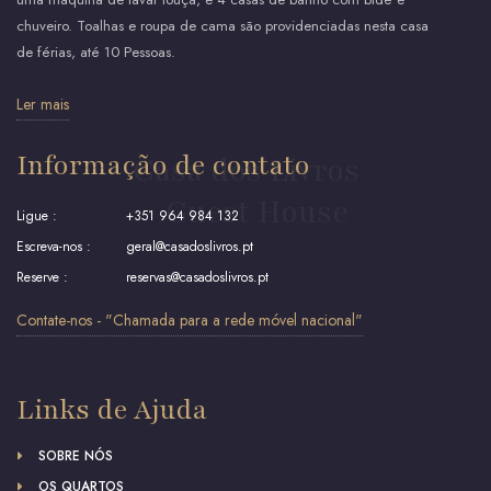
chuveiro. Toalhas e roupa de cama são providenciadas nesta casa
de férias, até 10 Pessoas.
Ler mais
Informação de contato
Casa dos Livros
- Guest House
Ligue :
+351 964 984 132
Escreva-nos :
geral@casadoslivros.pt
Reserve :
reservas@casadoslivros.pt
Contate-nos - "Chamada para a rede móvel nacional"
Links de Ajuda
SOBRE NÓS
OS QUARTOS