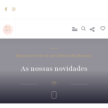
Enjoy your time in our Hotel with pleasure.
As nossas novidades